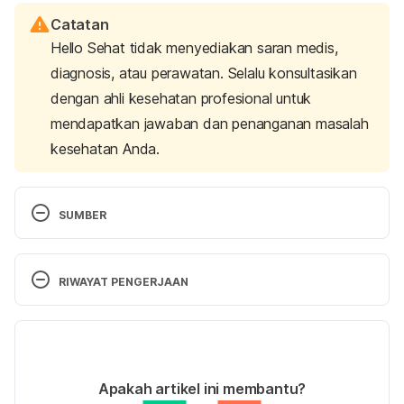
Catatan
Hello Sehat tidak menyediakan saran medis,
diagnosis, atau perawatan. Selalu konsultasikan
dengan ahli kesehatan profesional untuk
mendapatkan jawaban dan penanganan masalah
kesehatan Anda.
SUMBER
Metamizole 
https://www.mims.com/indonesia/drug/info/metami
RIWAYAT PENGERJAAN
zole/?type=brief&mtype=generic
 diakses pada 30 
Januari 2019
Versi Terbaru
Metamizole – 
21/05/2021
https://www.drugs.com/international/metamizole.ht
Ditulis oleh 
Risky Candra Swari
Apakah artikel ini membantu?
ml
 diakses pada 30 Januari 2019
Ditinjau secara medis oleh
dr. Tania Savitri