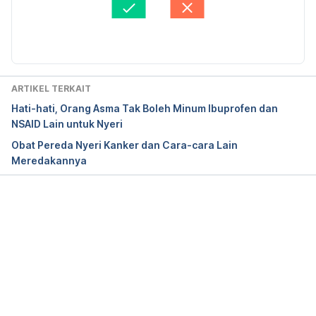
Diperbarui oleh: 
Ajeng Pratiwi
Metamizole –
https://www.sciencedirect.com/topics/nursing-and-
health-professions/metamizole
 diakses pada 30 
ARTIKEL TERKAIT
Januari 2019
Hati-hati, Orang Asma Tak Boleh Minum Ibuprofen dan
NSAID Lain untuk Nyeri
Obat Pereda Nyeri Kanker dan Cara-cara Lain
Meredakannya
Memuat...