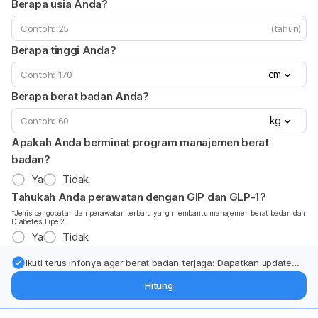
Berapa usia Anda?
(tahun)
Berapa tinggi Anda?
cm
Berapa berat badan Anda?
kg
Apakah Anda berminat program manajemen berat
badan?
Ya
Tidak
Tahukah Anda perawatan dengan GIP dan GLP-1?
*Jenis pengobatan dan perawatan terbaru yang membantu manajemen berat badan dan
Diabetes Tipe 2
Ya
Tidak
Ikuti terus infonya agar berat badan terjaga: Dapatkan update
dari pakar mengenai dukungan dan perawatan berat badan
Hitung
langsung ke inbox Anda.