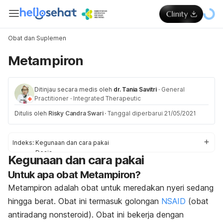
Obat dan Suplemen
Metampiron
Ditinjau secara medis oleh
dr. Tania Savitri
·
General
Practitioner
·
Integrated Therapeutic
Ditulis oleh
Risky Candra Swari
·
Tanggal diperbarui 21/05/2021
Indeks:
Kegunaan dan cara pakai
Dosis
Kegunaan dan cara pakai
Efek Samping
Untuk apa obat Metampiron?
Pencegahan & Peringatan
Interaksi
Metampiron adalah obat untuk meredakan nyeri sedang
Overdosis
hingga berat. Obat ini termasuk golongan
NSAID
(obat
antiradang nonsteroid). Obat ini bekerja dengan