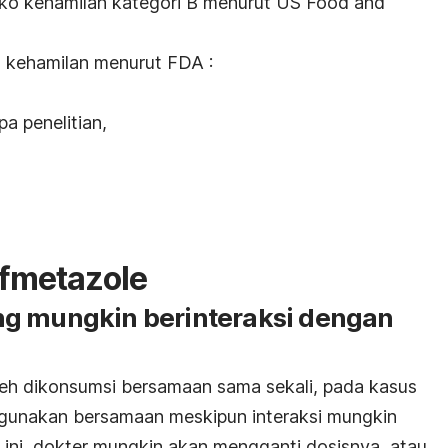
siko kehamilan kategori B menurut US Food and
ko kehamilan menurut FDA :
a penelitian,
efmetazole
ng mungkin berinteraksi dengan
leh dikonsumsi bersamaan sama sekali, pada kasus
digunakan bersamaan meskipun interaksi mungkin
ti ini, dokter mungkin akan mengganti dosisnya, atau