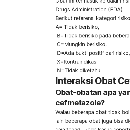
Obat ini termasuk ke dalam ri
Drugs Administration (FDA)
Berikut referensi kategori risi
A= Tidak berisiko,
B=Tidak berisiko pada beberap
C=Mungkin berisiko,
D=Ada bukti positif dari risiko,
X=Kontraindikasi
N=Tidak diketahui
Interaksi Obat C
Obat-obatan apa ya
cefmetazole?
Walau beberapa obat tidak bo
lain beberapa obat juga bisa 
saja terjadi. Pada kasus seper