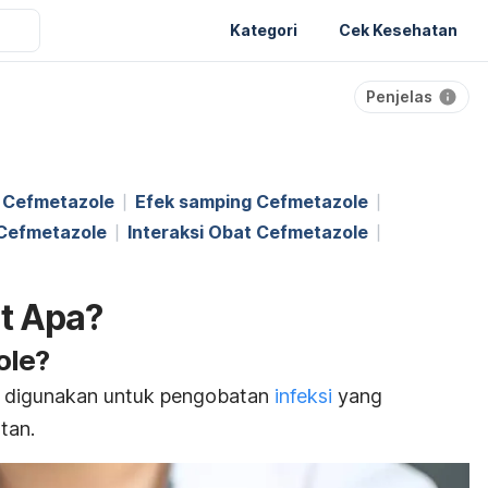
Kategori
Cek Kesehatan
Penjelas
 Cefmetazole
Efek samping Cefmetazole
 Cefmetazole
Interaksi Obat Cefmetazole
t Apa?
ole?
 digunakan untuk pengobatan
infeksi
yang
ntan
.