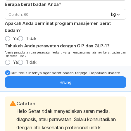
Berapa berat badan Anda?
kg
Apakah Anda berminat program manajemen berat
badan?
Ya
Tidak
Tahukah Anda perawatan dengan GIP dan GLP-1?
*Jenis pengobatan dan perawatan terbaru yang membantu manajemen berat badan dan
Diabetes Tipe 2
Ya
Tidak
Ikuti terus infonya agar berat badan terjaga: Dapatkan update
dari pakar mengenai dukungan dan perawatan berat badan
Hitung
langsung ke inbox Anda.
Catatan
Hello Sehat tidak menyediakan saran medis,
diagnosis, atau perawatan. Selalu konsultasikan
dengan ahli kesehatan profesional untuk