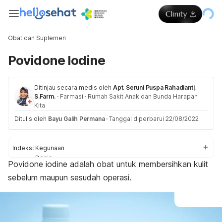
Obat dan Suplemen
Povidone Iodine
Ditinjau secara medis oleh
Apt. Seruni Puspa Rahadianti,
S.Farm.
·
Farmasi
·
Rumah Sakit Anak dan Bunda Harapan
Kita
Ditulis oleh
Bayu Galih Permana
·
Tanggal diperbarui 22/08/2022
Indeks:
Kegunaan
Dosis
Povidone iodine
adalah obat untuk membersihkan kulit
Aturan pakai
sebelum maupun sesudah operasi.
Efek samping
Peringatan dan perhatian
Efek pada ibu hamil dan menyusui
Interaksi obat