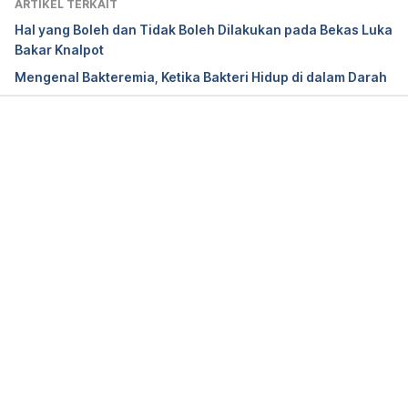
ARTIKEL TERKAIT
topical.html.
Hal yang Boleh dan Tidak Boleh Dilakukan pada Bekas Luka
Bakar Knalpot
Mengenal Bakteremia, Ketika Bakteri Hidup di dalam Darah
Povidone-Iodine. (2021). 
National Library Of 
Medicine (US)
. Retrieved from 
https://www.ncbi.nlm.nih.gov/books/NBK501354/
Memuat...