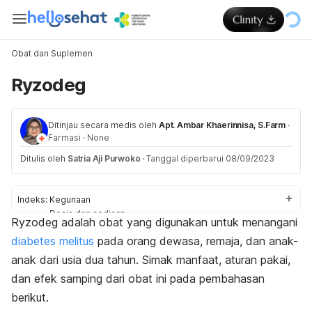
Obat dan Suplemen
Ryzodeg
Ditinjau secara medis oleh
Apt. Ambar Khaerinnisa, S.Farm
·
Farmasi
·
None
Ditulis oleh
Satria Aji Purwoko
·
Tanggal diperbarui 08/09/2023
Indeks:
Kegunaan
Dosis dan sediaan
Ryzodeg adalah obat yang digunakan untuk menangani
Efek samping
diabetes melitus
pada orang dewasa, remaja, dan anak-
Efek pada ibu hamil dan menyusui
Interaksi obat
anak dari usia dua tahun. Simak manfaat, aturan pakai,
dan efek samping dari obat ini pada pembahasan
berikut.