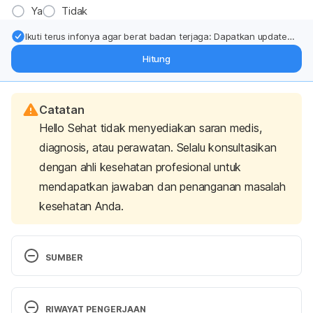
Ya
Tidak
Ikuti terus infonya agar berat badan terjaga: Dapatkan update
dari pakar mengenai dukungan dan perawatan berat badan
Hitung
langsung ke inbox Anda.
Catatan
Hello Sehat tidak menyediakan saran medis,
diagnosis, atau perawatan. Selalu konsultasikan
dengan ahli kesehatan profesional untuk
mendapatkan jawaban dan penanganan masalah
kesehatan Anda.
SUMBER
Cek Produk BPOM
. (2020). Badan Pengawas Obat 
dan Makanan RI. Retrieved 23 February 2022, from 
RIWAYAT PENGERJAAN