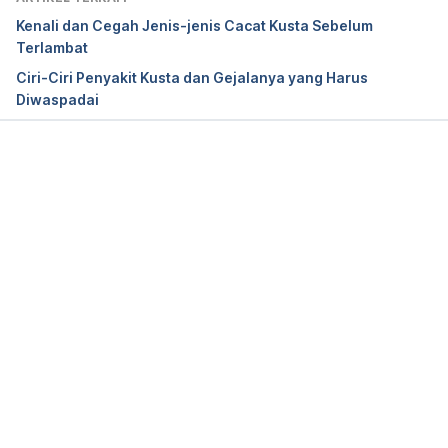
Kenali dan Cegah Jenis-jenis Cacat Kusta Sebelum
Dapsone (Oral Route) Proper Use – Mayo Clinic. 
Terlambat
(2021). Retrieved 9 December 2021, from 
Ciri-Ciri Penyakit Kusta dan Gejalanya yang Harus
https://www.mayoclinic.org/drugs-
Diwaspadai
supplements/dapsone-oral-route/proper-use/drg-
20063327?p=1
Memuat...