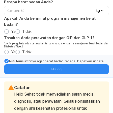
Berapa berat badan Anda?
kg
Apakah Anda berminat program manajemen berat
badan?
Ya
Tidak
Tahukah Anda perawatan dengan GIP dan GLP-1?
*Jenis pengobatan dan perawatan terbaru yang membantu manajemen berat badan dan
Diabetes Tipe 2
Ya
Tidak
Ikuti terus infonya agar berat badan terjaga: Dapatkan update
dari pakar mengenai dukungan dan perawatan berat badan
Hitung
langsung ke inbox Anda.
Catatan
Hello Sehat tidak menyediakan saran medis,
diagnosis, atau perawatan. Selalu konsultasikan
dengan ahli kesehatan profesional untuk