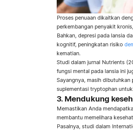
Proses penuaan dikaitkan deng
perkembangan penyakit kronis,
Bahkan, depresi pada lansia d
kognitif, peningkatan risiko
de
kematian.
Studi dalam jurnal
Nutrients
(20
fungsi mental pada lansia ini j
Sayangnya, masih dibutuhkan pe
suplementasi
tryptophan
untuk
3. Mendukung keseh
Memastikan Anda mendapatkan
membantu memelihara kesehat
Pasalnya, studi dalam
Internat