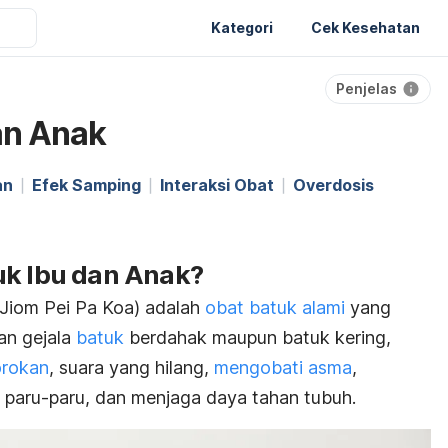
Kategori
Cek Kesehatan
Penjelas
an Anak
an
Efek Samping
Interaksi Obat
Overdosis
uk Ibu dan Anak?
 Jiom Pei Pa Koa) adalah
obat batuk alami
yang
n gejala
batuk
berdahak maupun batuk kering,
orokan
, suara yang hilang,
mengobati asma
,
aru-paru, dan menjaga daya tahan tubuh.