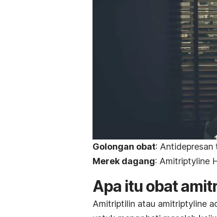
Golongan obat
: Antidepresan t
Merek dagang
: Amitriptyline
Apa itu obat amitr
Amitriptilin atau
amitriptyline
a