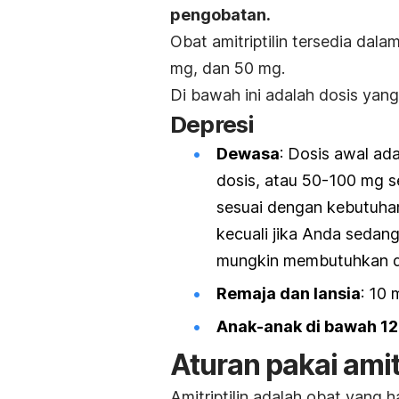
pengobatan.
Obat amitriptilin tersedia dal
mg, dan 50 mg.
Di bawah ini adalah dosis yang
Depresi
Dewasa
: Dosis awal ad
dosis, atau 50-100 mg s
sesuai dengan kebutuhan
kecuali jika Anda sedang
mungkin membutuhkan dos
Remaja dan lansia
: 10 
Anak-anak di bawah 12
Aturan pakai amitr
Amitriptilin adalah obat yang