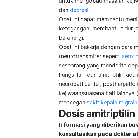
untuk mengobati masalah kejiw
dan
depresi
.
Obat ini dapat membantu meni
ketegangan, membantu tidur ja
berenergi.
Obat ini bekerja dengan cara 
(neurotransmiter seperti
seroto
seseorang yang menderita depr
Fungsi lain dari amitriptilin a
neuropati perifer, postherpeti
kejiwaan/suasana hati lainnya 
mencegah
sakit kepala migrain
Dosis amitriptilin
Informasi yang diberikan bu
konsultasikan pada dokter 