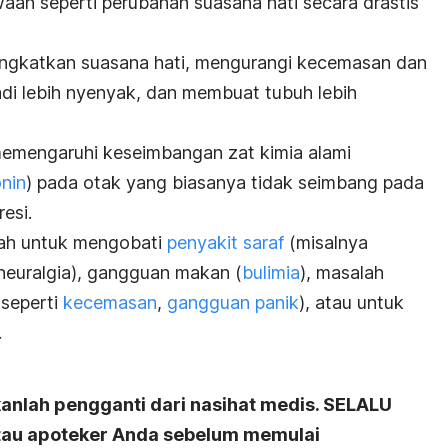
aan seperti perubahan suasana hati secara drastis
ngkatkan suasana hati, mengurangi kecemasan dan
di lebih nyenyak, dan membuat tubuh lebih
memengaruhi keseimbangan zat kimia alami
nin
) pada otak yang biasanya tidak seimbang pada
esi.
dalah untuk mengobati
penyakit saraf
(misalnya
c neuralgia), gangguan makan (
bulimia
), masalah
(seperti
kecemasan
,
gangguan panik
), atau untuk
.
kanlah pengganti dari nasihat medis. SELALU
atau apoteker Anda sebelum memulai