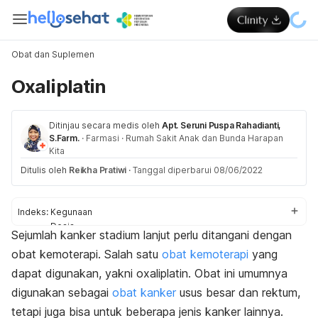
Obat dan Suplemen
Oxaliplatin
Ditinjau secara medis oleh
Apt. Seruni Puspa Rahadianti,
S.Farm.
·
Farmasi
·
Rumah Sakit Anak dan Bunda Harapan
Kita
Ditulis oleh
Reikha Pratiwi
·
Tanggal diperbarui 08/06/2022
Indeks:
Kegunaan
Dosis
Sejumlah kanker stadium lanjut perlu ditangani dengan
Aturan pakai
obat kemoterapi. Salah satu
obat kemoterapi
yang
Efek samping
Peringatan dan perhatian
dapat digunakan, yakni oxaliplatin. Obat ini umumnya
Efek pada ibu hamil dan menyusui
digunakan sebagai
obat kanker
usus besar dan rektum,
Interaksi obat
tetapi juga bisa untuk beberapa jenis kanker lainnya.