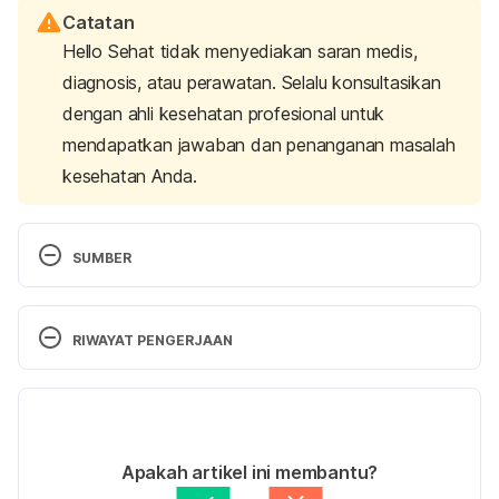
Catatan
Hello Sehat tidak menyediakan saran medis,
diagnosis, atau perawatan. Selalu konsultasikan
dengan ahli kesehatan profesional untuk
mendapatkan jawaban dan penanganan masalah
kesehatan Anda.
SUMBER
Oxaliplatin. (2022). Retrieved 11 May 2022, from 
https://www.cancer.gov/about-
RIWAYAT PENGERJAAN
cancer/treatment/drugs/oxaliplatin
Versi Terbaru
Drugs, H. (2022). Oxaliplatin Injection: MedlinePlus 
08/06/2022
Drug Information. Retrieved 11 May 2022, from 
Ditulis oleh 
Reikha Pratiwi
Apakah artikel ini membantu?
https://medlineplus.gov/druginfo/meds/a607035.ht
Ditinjau secara medis oleh
Apt. Seruni Puspa 