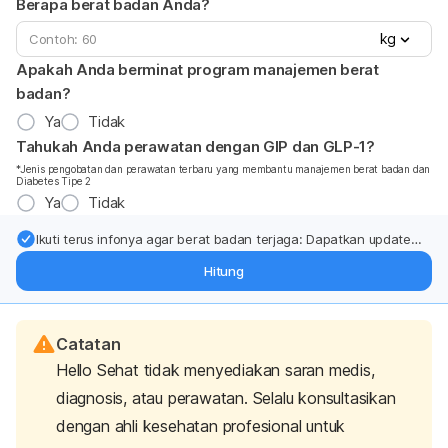
Berapa berat badan Anda?
kg
Apakah Anda berminat program manajemen berat
badan?
Ya
Tidak
Tahukah Anda perawatan dengan GIP dan GLP-1?
*Jenis pengobatan dan perawatan terbaru yang membantu manajemen berat badan dan
Diabetes Tipe 2
Ya
Tidak
Ikuti terus infonya agar berat badan terjaga: Dapatkan update
dari pakar mengenai dukungan dan perawatan berat badan
Hitung
langsung ke inbox Anda.
Catatan
Hello Sehat tidak menyediakan saran medis,
diagnosis, atau perawatan. Selalu konsultasikan
dengan ahli kesehatan profesional untuk