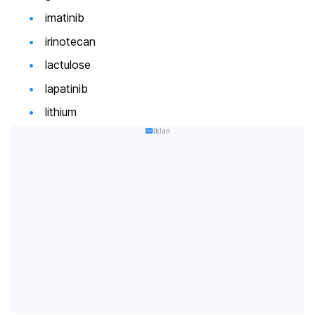
imatinib
irinotecan
lactulose
lapatinib
lithium
Iklan