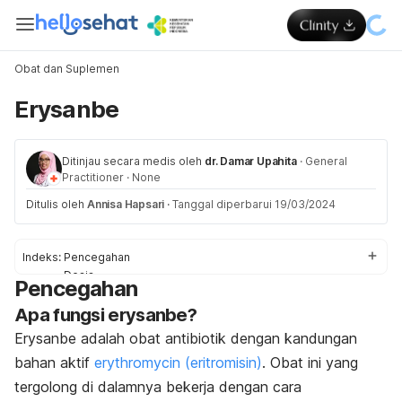
Obat dan Suplemen
Erysanbe
Ditinjau secara medis oleh
dr. Damar Upahita
·
General
Practitioner
·
None
Ditulis oleh
Annisa Hapsari
·
Tanggal diperbarui 19/03/2024
Indeks:
Pencegahan
Dosis
Pencegahan
Efek Samping
Apa fungsi erysanbe?
Peringatan & Pencegahan
Interaksi
Erysanbe adalah obat antibiotik dengan kandungan
Overdosis
bahan aktif
erythromycin (eritromisin)
. Obat ini yang
tergolong di dalamnya bekerja dengan cara