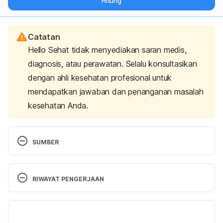
Hitung
langsung ke inbox Anda.
Catatan
Hello Sehat tidak menyediakan saran medis,
diagnosis, atau perawatan. Selalu konsultasikan
dengan ahli kesehatan profesional untuk
mendapatkan jawaban dan penanganan masalah
kesehatan Anda.
SUMBER
Amoxicillin. 2016. 
RIWAYAT PENGERJAAN
http://livertox.nih.gov/Amoxicillin.htm
 [diakses pada 
08 Januari 2017]
Versi Terbaru
15/09/2020