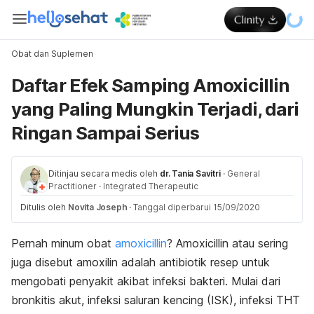
Obat dan Suplemen
Daftar Efek Samping Amoxicillin
yang Paling Mungkin Terjadi, dari
Ringan Sampai Serius
Ditinjau secara medis oleh
dr. Tania Savitri
·
General
Practitioner
·
Integrated Therapeutic
Ditulis oleh
Novita Joseph
·
Tanggal diperbarui 15/09/2020
Pernah minum obat
amoxicillin
? Amoxicillin atau sering
juga disebut amoxilin adalah antibiotik resep untuk
mengobati penyakit akibat infeksi bakteri. Mulai dari
bronkitis akut, infeksi saluran kencing (ISK), infeksi THT