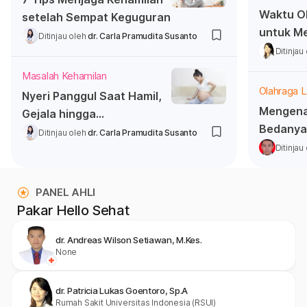
Waktu Ol
setelah Sempat Keguguran
untuk M
Ditinjau oleh
dr. Carla Pramudita Susanto
Badan
Ditinjau
Masalah Kehamilan
Olahraga L
Nyeri Panggul Saat Hamil,
Mengenal
Gejala hingga
Bedanya
Penanganannya
Ditinjau oleh
dr. Carla Pramudita Susanto
Ditinjau
PANEL AHLI
Pakar Hello Sehat
dr. Andreas Wilson Setiawan, M.Kes.
None
dr. Patricia Lukas Goentoro, Sp.A
Rumah Sakit Universitas Indonesia (RSUI)