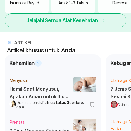
Imunisasi Bayi dan
Anak 1-3 Tahun
Depresi
Anak
Postpartum
Jelajahi Semua Alat Kesehatan
ARTIKEL
Artikel khusus untuk Anda
Kehamilan
Kebugar
Menyusui
Olahraga K
Hamil Saat Menyusui,
7 Jenis S
Apakah Aman untuk Ibu
Sesuai K
Ditinjau oleh
dr. Patricia Lukas Goentoro,
dan Janin?
Anda
Ditinjau
Sp.A
Olahraga 
Prenatal
Badan
7 Tips Menjaga Kehamilan