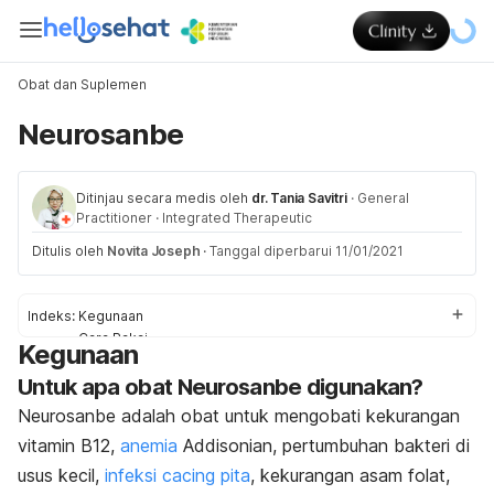
Obat dan Suplemen
Neurosanbe
Ditinjau secara medis oleh
dr. Tania Savitri
·
General
Practitioner
·
Integrated Therapeutic
Ditulis oleh
Novita Joseph
·
Tanggal diperbarui 11/01/2021
Indeks:
Kegunaan
Cara Pakai
Kegunaan
Dosis
Untuk apa obat Neurosanbe digunakan?
Efek Samping
Pencegahan dan Peringatan
Neurosanbe adalah obat untuk mengobati kekurangan
Interaksi
vitamin B12,
anemia
Addisonian, pertumbuhan bakteri di
Overdosis
usus kecil,
infeksi cacing pita
, kekurangan asam folat,