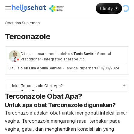
Obat dan Suplemen
Terconazole
Ditinjau secara medis oleh
dr. Tania Savitri
·
General
Practitioner
·
Integrated Therapeutic
Ditulis oleh
Lika Aprilia Samiadi
·
Tanggal diperbarui 19/03/2024
Indeks:
Terconazole Obat Apa?
Dosis Terconazole
Terconazole Obat Apa?
Efek samping Terconazole
Untuk apa obat Terconazole digunakan?
Peringatan dan Perhatian Obat Terconazole
Interaksi Obat Terconazole
Terconazole adalah obat untuk mengobati infeksi jamur
vagina. Terconazole mengurangi rasa terbakar pada
vagina, gatal, dan menghentikan kondisi lain yang