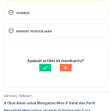
SUMBER
Terconazole. http://www.mims.com/indonesia/drug/
info/terconazole?mtype=generic
RIWAYAT PENGERJAAN
Versi Terbaru
19/03/2024
Ditulis oleh 
Lika Aprilia Samiadi
Apakah artikel ini membantu?
Ditinjau secara medis oleh
dr. Tania Savitri
Diperbarui oleh: 
Fidhia Kemala
ARTIKEL TERKAIT
9 Obat Alami untuk Mengatasi Miss V Gatal dan Perih
Penyebab Munculnya Jerawat di Vagina dan Cara