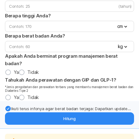
(tahun)
Berapa tinggi Anda?
cm
Berapa berat badan Anda?
kg
Apakah Anda berminat program manajemen berat
badan?
Ya
Tidak
Tahukah Anda perawatan dengan GIP dan GLP-1?
*Jenis pengobatan dan perawatan terbaru yang membantu manajemen berat badan dan
Diabetes Tipe 2
Ya
Tidak
Ikuti terus infonya agar berat badan terjaga: Dapatkan update
dari pakar mengenai dukungan dan perawatan berat badan
Hitung
langsung ke inbox Anda.