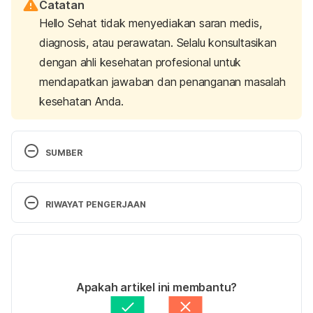
Catatan
Hello Sehat tidak menyediakan saran medis,
diagnosis, atau perawatan. Selalu konsultasikan
dengan ahli kesehatan profesional untuk
mendapatkan jawaban dan penanganan masalah
kesehatan Anda.
SUMBER
Intravenous Medication Administration: What to 
Know. 
RIWAYAT PENGERJAAN
https://www.healthline.com/health/intravenous-
medication-administration#introduction1.
Versi Terbaru
Intravenous Fluid Regulation. 
02/11/2020
https://www.healthline.com/health/intravenous-
Ditulis oleh 
Fitriana Deswika
Apakah artikel ini membantu?
fluid-regulation#overview1.
Ditinjau secara medis oleh
dr. Tania Savitri
Diperbarui oleh: 
Nanda Saputri