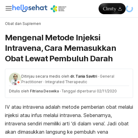
Obat dan Suplemen
Mengenal Metode Injeksi
Intravena, Cara Memasukkan
Obat Lewat Pembuluh Darah
Ditinjau secara medis oleh
dr. Tania Savitri
·
General
Practitioner
·
Integrated Therapeutic
Ditulis oleh
Fitriana Deswika
·
Tanggal diperbarui 02/11/2020
IV atau intravena adalah metode pemberian obat melalui
injeksi atau infus melalui intravena. Sebenarnya,
intravena sendiri memiliki arti ‘di dalam vena’. Jadi obat
akan dimasukkan langsung ke pembuluh vena