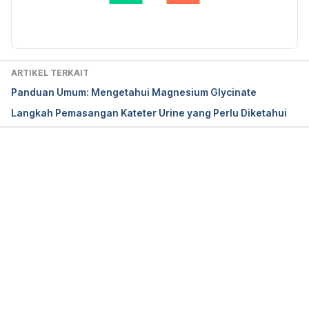
Intravenous Rehydration. 
https://www.healthline.com/health/intravenous-
rehydration.
ARTIKEL TERKAIT
Panduan Umum: Mengetahui Magnesium Glycinate
Langkah Pemasangan Kateter Urine yang Perlu Diketahui
Memuat...