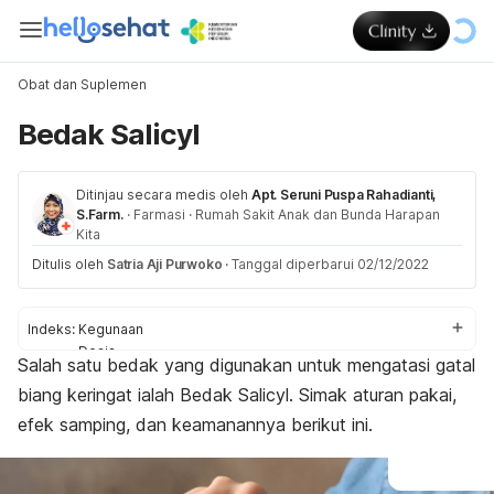
Obat dan Suplemen
Bedak Salicyl
Ditinjau secara medis oleh
Apt. Seruni Puspa Rahadianti,
S.Farm.
·
Farmasi
·
Rumah Sakit Anak dan Bunda Harapan
Kita
Ditulis oleh
Satria Aji Purwoko
·
Tanggal diperbarui 02/12/2022
Indeks:
Kegunaan
Dosis
Salah satu bedak yang digunakan untuk mengatasi gatal
Efek samping
biang keringat ialah Bedak Salicyl. Simak aturan pakai,
Efek pada ibu hamil dan menyusui
Interaksi obat
efek samping, dan keamanannya berikut ini.