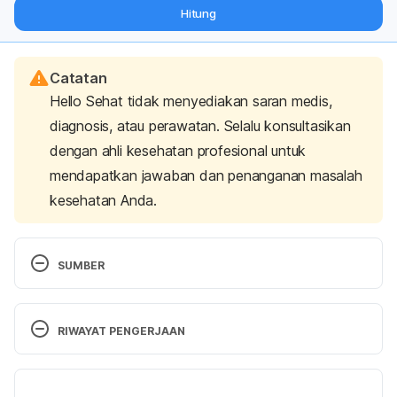
dari pakar mengenai dukungan dan perawatan berat badan
Hitung
langsung ke inbox Anda.
Catatan
Hello Sehat tidak menyediakan saran medis,
diagnosis, atau perawatan. Selalu konsultasikan
dengan ahli kesehatan profesional untuk
mendapatkan jawaban dan penanganan masalah
kesehatan Anda.
SUMBER
RIWAYAT PENGERJAAN
Salicylic Acid Topical
. Medline Plus. (2016). 
Retrieved 17 November 2022, from 
Versi Terbaru
https://medlineplus.gov/druginfo/meds/a607072.ht