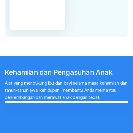
Kecemasan
Stres
Periksa sekarang
i
Deteksi
Dini
Depresi
Kehamilan dan Pengasuhan Anak
Alat yang mendukung ibu dan bayi selama masa kehamilan dan
tahun-tahun awal kehidupan, membantu Anda memantau
perkembangan dan merawat anak dengan tepat.
Kalkulator Berat Badan Ideal Ibu Hamil
Cari tahu berapa batas kenaikan berat badan saat hamil
yang normal dan sehat di sini.