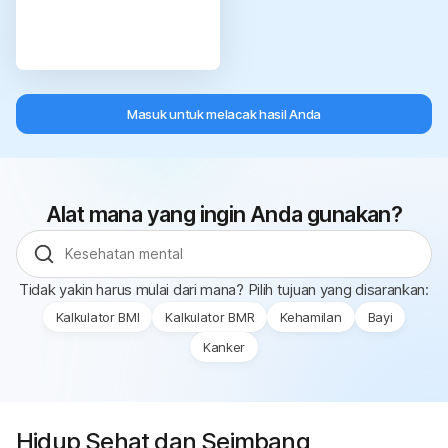
Periksa sekarang
Masuk untuk melacak hasil Anda
Kalkulator
Detak
Jantung
(RHR)
Alat mana yang ingin Anda gunakan?
Tidak yakin harus mulai dari mana? Pilih tujuan yang disarankan:
Kalkulator BMI
Kalkulator BMR
Kehamilan
Bayi
Kanker
Hidup Sehat dan Seimbang