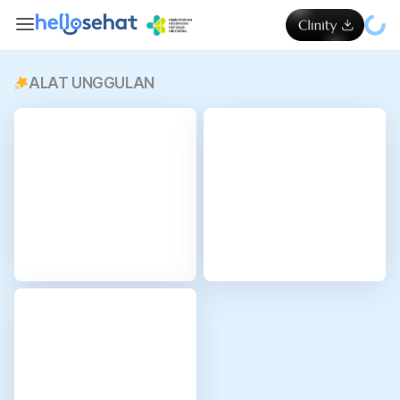
ALAT UNGGULAN
Periksa sekarang
Periksa sekarang
i
i
Kalkulator
Kalkulator
BMI
Kebutuhan
Kalori