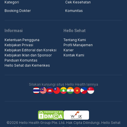
Kategori
Cek Kesehatan
Cek Gejala PPOK
Booking Dokter
Komunitas
Tes Gejala COVID-19
Informasi
Hello Sehat
Ketentuan Pengguna
Tentang Kami
Kebijakan Privasi
Profil Manajemen
Deteksi Risiko Osteoporosis
Kebijakan Editorial dan Koreksi
Karier
Kebijakan Iklan dan Sponsor
Kontak Kami
Panduan Komunitas
Hello Sehat dan Kemenkes
Deteksi Dini Stroke pada Pasien
Atrial Fibrilasi
Silakan kunjungi situs Hello Health lainnya
Cek Penyakit Kardiovaskular
Skrining Fase Menopause
©2026 Hello Health Group Pte. Ltd. Hak Cipta Dilindungi. Hello Sehat