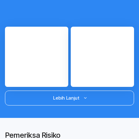
Periksa sekarang
Periksa sekarang
i
i
Lebih Lanjut
Kalkulator
Kalkulator
Masa
Kehamilan
Subur
untuk Hari
Perkiraan
Lahir
Pemeriksa Risiko