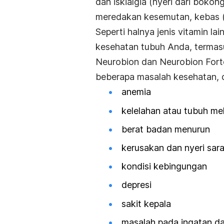
dan iskialgia (nyeri dari bokon
meredakan kesemutan, kebas (m
Seperti halnya jenis vitamin la
kesehatan tubuh Anda, termas
Neurobion dan Neurobion Fort
beberapa masalah kesehatan, d
anemia
kelelahan atau tubuh m
berat badan menurun
kerusakan dan nyeri sara
kondisi kebingungan
depresi
sakit kepala
masalah pada ingatan da