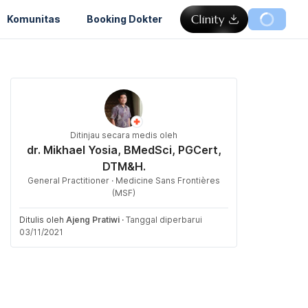
Komunitas
Booking Dokter
Ditinjau secara medis oleh
dr. Mikhael Yosia, BMedSci, PGCert,
DTM&H.
General Practitioner · Medicine Sans Frontières
(MSF)
Ditulis oleh
Ajeng Pratiwi
·
Tanggal diperbarui
03/11/2021