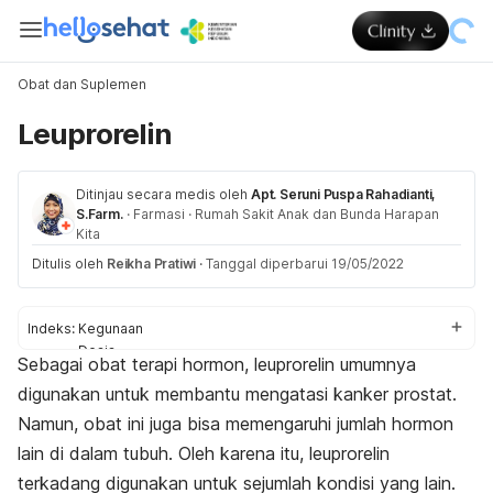
Obat dan Suplemen
Leuprorelin
Ditinjau secara medis oleh
Apt. Seruni Puspa Rahadianti,
S.Farm.
·
Farmasi
·
Rumah Sakit Anak dan Bunda Harapan
Kita
Ditulis oleh
Reikha Pratiwi
·
Tanggal diperbarui 19/05/2022
Indeks:
Kegunaan
Dosis
Sebagai obat terapi hormon, leuprorelin umumnya
Aturan pakai
digunakan untuk membantu mengatasi kanker prostat.
Efek samping
Peringatan dan perhatian
Namun, obat ini juga bisa memengaruhi jumlah hormon
Efek untuk ibu hamil dan menyusui
lain di dalam tubuh. Oleh karena itu, leuprorelin
Interaksi obat
terkadang digunakan untuk sejumlah kondisi yang lain.