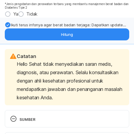
*Jenis pengobatan dan perawatan terbaru yang membantu manajemen berat badan dan
Diabetes Tipe 2
Ya
Tidak
Ikuti terus infonya agar berat badan terjaga: Dapatkan update
dari pakar mengenai dukungan dan perawatan berat badan
Hitung
langsung ke inbox Anda.
Catatan
Hello Sehat tidak menyediakan saran medis,
diagnosis, atau perawatan. Selalu konsultasikan
dengan ahli kesehatan profesional untuk
mendapatkan jawaban dan penanganan masalah
kesehatan Anda.
SUMBER
Drugs, H. (2022). Leuprolide Injection: MedlinePlus 