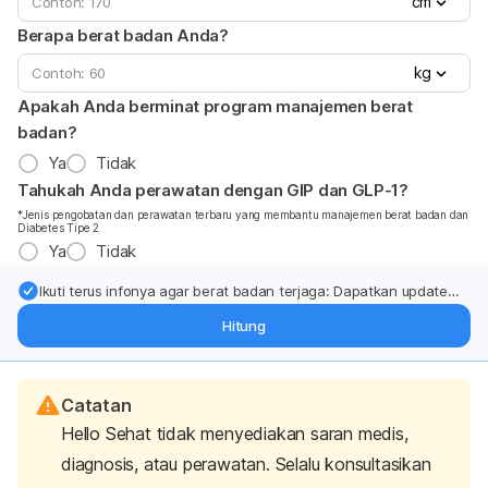
cm
Berapa berat badan Anda?
kg
Apakah Anda berminat program manajemen berat
badan?
Ya
Tidak
Tahukah Anda perawatan dengan GIP dan GLP-1?
*Jenis pengobatan dan perawatan terbaru yang membantu manajemen berat badan dan
Diabetes Tipe 2
Ya
Tidak
Ikuti terus infonya agar berat badan terjaga: Dapatkan update
dari pakar mengenai dukungan dan perawatan berat badan
Hitung
langsung ke inbox Anda.
Catatan
Hello Sehat tidak menyediakan saran medis,
diagnosis, atau perawatan. Selalu konsultasikan