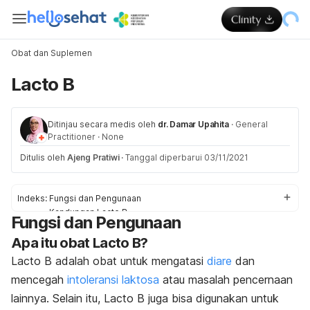
Obat dan Suplemen
Lacto B
Ditinjau secara medis oleh
dr. Damar Upahita
·
General
Practitioner
·
None
Ditulis oleh
Ajeng Pratiwi
·
Tanggal diperbarui 03/11/2021
Indeks:
Fungsi dan Pengunaan
Kandungan Lacto B
Fungsi dan Pengunaan
Dosis
Apa itu obat Lacto B?
Efek samping Lacto B
Pencegahan & Peringatan
Lacto B adalah obat untuk mengatasi
diare
dan
Interaksi Obat
mencegah
intoleransi laktosa
atau masalah pencernaan
Overdosis
lainnya. Selain itu, Lacto B juga bisa digunakan untuk