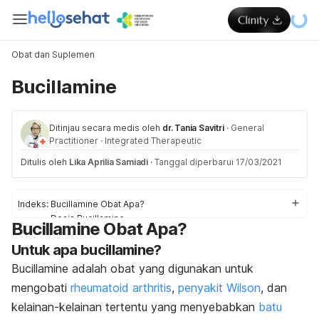
Obat dan Suplemen
Bucillamine
Ditinjau secara medis oleh
dr. Tania Savitri
·
General
Practitioner
·
Integrated Therapeutic
Ditulis oleh
Lika Aprilia Samiadi
·
Tanggal diperbarui 17/03/2021
Indeks:
Bucillamine Obat Apa?
Dosis Bucillamine
Bucillamine Obat Apa?
Efek samping Bucillamine
Untuk apa bucillamine?
Peringatan dan Perhatian Obat Bucillamine
Interaksi Obat Bucillamine
Bucillamine adalah obat yang digunakan untuk
Overdosis Bucillamine
mengobati
rheumatoid arthritis
,
penyakit Wilson
, dan
kelainan-kelainan tertentu yang menyebabkan
batu