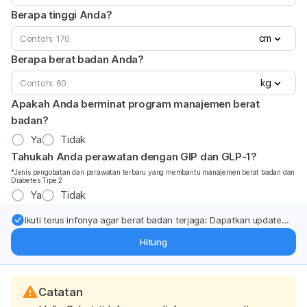
Berapa tinggi Anda?
cm
Berapa berat badan Anda?
kg
Apakah Anda berminat program manajemen berat
badan?
Ya
Tidak
Tahukah Anda perawatan dengan GIP dan GLP-1?
*Jenis pengobatan dan perawatan terbaru yang membantu manajemen berat badan dan
Diabetes Tipe 2
Ya
Tidak
Ikuti terus infonya agar berat badan terjaga: Dapatkan update
dari pakar mengenai dukungan dan perawatan berat badan
Hitung
langsung ke inbox Anda.
Catatan