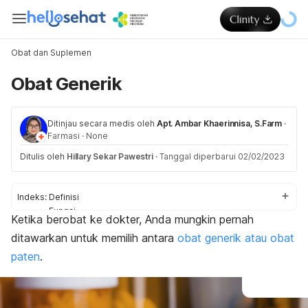
Obat dan Suplemen
Obat Generik
Ditinjau secara medis oleh
Apt. Ambar Khaerinnisa, S.Farm
·
Farmasi
·
None
Ditulis oleh
Hillary Sekar Pawestri
·
Tanggal diperbarui 02/02/2023
Indeks:
Definisi
Fungsi
Ketika berobat ke dokter, Anda mungkin pernah
Fakta
ditawarkan untuk memilih antara
obat generik atau obat
Contoh
paten
.