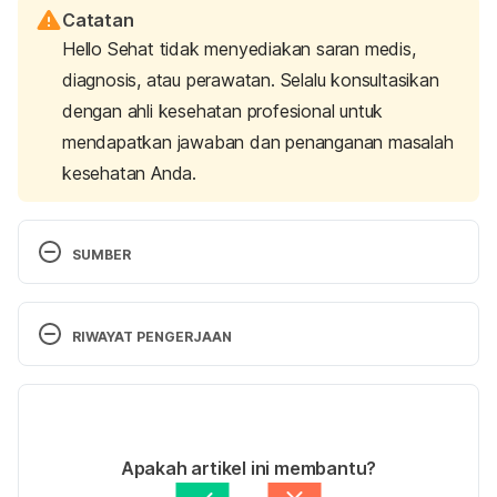
Catatan
Hello Sehat tidak menyediakan saran medis,
diagnosis, atau perawatan. Selalu konsultasikan
dengan ahli kesehatan profesional untuk
mendapatkan jawaban dan penanganan masalah
kesehatan Anda.
SUMBER
Hydrotalcite – MIMS. (n.d.). Retrieved April 27, 
2020, from 
RIWAYAT PENGERJAAN
https://www.mims.com/malaysia/drug/info/hydrotal
cite?mtype=generic
Versi Terbaru
Hydrotalcite – Drugs.com. (n.d.). Retrieved April 27, 
17/03/2021
2020, from 
Ditulis oleh 
Lika Aprilia Samiadi
Apakah artikel ini membantu?
https://www.drugs.com/international/hydrotalcite.ht
Ditinjau secara medis oleh
dr. Mikhael Yosia, 