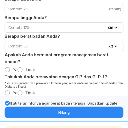
(tahun)
Berapa tinggi Anda?
cm
Berapa berat badan Anda?
kg
Apakah Anda berminat program manajemen berat
badan?
Ya
Tidak
Tahukah Anda perawatan dengan GIP dan GLP-1?
*Jenis pengobatan dan perawatan terbaru yang membantu manajemen berat badan dan
Diabetes Tipe 2
Ya
Tidak
Ikuti terus infonya agar berat badan terjaga: Dapatkan update
dari pakar mengenai dukungan dan perawatan berat badan
Hitung
langsung ke inbox Anda.