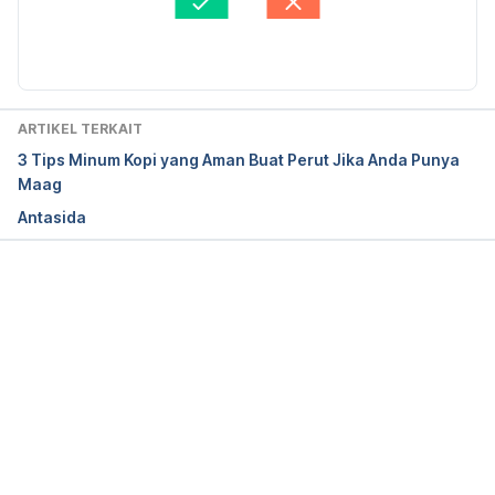
ml
BMedSci, PGCert, DTM&H.
Diperbarui oleh: 
Nanda Saputri
Hydrotalcite – DrugBank. (2020). Retrieved April 27, 
2020, from 
https://www.drugbank.ca/drugs/DB13322
ARTIKEL TERKAIT
3 Tips Minum Kopi yang Aman Buat Perut Jika Anda Punya
Maag
Antasida
Memuat...