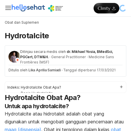
Obat dan Suplemen
Hydrotalcite
Ditinjau secara medis oleh
dr. Mikhael Yosia, BMedSci,
PGCert, DTM&H.
·
General Practitioner
·
Medicine Sans
Frontières (MSF)
Ditulis oleh
Lika Aprilia Samiadi
·
Tanggal diperbarui 17/03/2021
Indeks:
Hydrotalcite Obat Apa?
Dosis Hydrotalcite
Hydrotalcite Obat Apa?
Efek samping Hydrotalcite
Untuk apa hydrotalcite?
Peringatan dan Perhatian Obat Hydrotalcite
Interaksi Obat Hydrotalcite
Hydrotalcite atau hidrotalsit adalah obat yang
Overdosis Hydrotalcite
digunakan untuk mengobati gangguan pencernaan atau
maag (dispepsia)
. Obat ini tergolong dalam kelas
obat