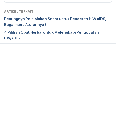
Lamivudine and Zidovudine. (2018). Michigan 
Medicine. Retrieved 31 January 2022, from 
ARTIKEL TERKAIT
https://www.uofmhealth.org/health-
Pentingnya Pola Makan Sehat untuk Penderita HIV/ AIDS,
library/d04219a1
Bagaimana Aturannya?
4 Pilihan Obat Herbal untuk Melengkapi Pengobatan
HIV/AIDS
Memuat...