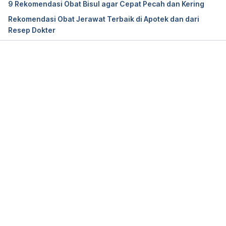
9 Rekomendasi Obat Bisul agar Cepat Pecah dan Kering
https://www.rxlist.com/andrographis/supplements.h
Rekomendasi Obat Jerawat Terbaik di Apotek dan dari
tm#Interactions
Resep Dokter
Panoff, L. (2019). 8 Surprising Health Benefits of 
Coriander – Healthline. Retrieved April 2, 2020, from 
https://www.healthline.com/nutrition/coriander-
Memuat...
benefits