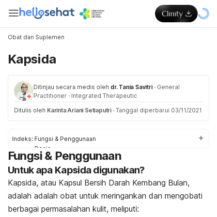
Obat dan Suplemen
Kapsida
Ditinjau secara medis oleh
dr. Tania Savitri
·
General
Practitioner
·
Integrated Therapeutic
Ditulis oleh
Karinta Ariani Setiaputri
·
Tanggal diperbarui 03/11/2021
Indeks:
Fungsi & Penggunaan
Dosis
Fungsi & Penggunaan
Efek Samping
Untuk apa Kapsida digunakan?
Pencegahan & Peringatan
Interaksi Obat
Kapsida, atau Kapsul Bersih Darah Kembang Bulan,
Overdosis
adalah
adalah obat untuk
meringankan dan mengobati
berbagai permasalahan kulit, meliputi: