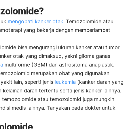
ozolomide?
tuk
mengobati kanker otak
. Temozolomide atau
emoterapi yang bekerja dengan memperlambat
lomide bisa mengurangi ukuran kanker atau tumor
anker otak yang dimaksud, yakni glioma ganas
ma
multiforme (GBM) dan astrositoma anaplastik.
u temozolomid merupakan obat yang digunakan
kit lain, seperti jenis
leukemia
(kanker darah yang
n kelainan darah tertentu serta jenis kanker lainnya.
at temozolomide atau temozolomid juga mungkin
disi medis lainnya. Tanyakan pada dokter untuk
zolomide