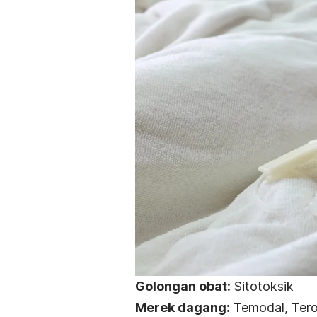
Golongan obat:
Sitotoksik
Merek dagang:
Temodal, Tero