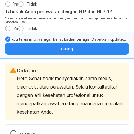
Ya
Tidak
Tahukah Anda perawatan dengan GIP dan GLP-1?
*Jenis pengobatan dan perawatan terbaru yang membantu manajemen berat badan dan
Diabetes Tipe 2
Ya
Tidak
Ikuti terus infonya agar berat badan terjaga: Dapatkan update
dari pakar mengenai dukungan dan perawatan berat badan
Hitung
langsung ke inbox Anda.
Catatan
Hello Sehat tidak menyediakan saran medis,
diagnosis, atau perawatan. Selalu konsultasikan
dengan ahli kesehatan profesional untuk
mendapatkan jawaban dan penanganan masalah
kesehatan Anda.
SUMBER