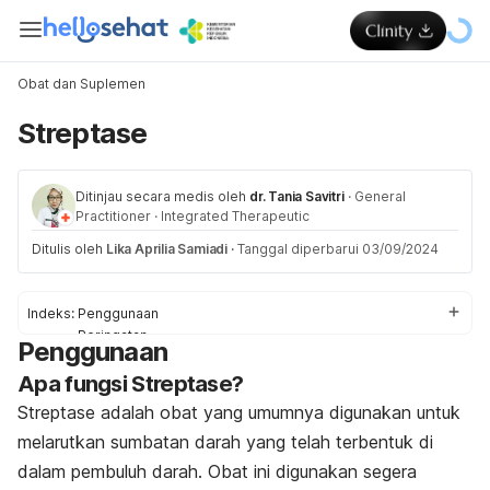
Obat dan Suplemen
Streptase
Ditinjau secara medis oleh
dr. Tania Savitri
·
General
Practitioner
·
Integrated Therapeutic
Ditulis oleh
Lika Aprilia Samiadi
·
Tanggal diperbarui 03/09/2024
Indeks:
Penggunaan
Peringatan
Penggunaan
Efek Samping
Apa fungsi Streptase?
Interaksi Obat
Dosis
Streptase adalah obat yang umumnya digunakan untuk
melarutkan sumbatan darah yang telah terbentuk di
dalam pembuluh darah. Obat ini digunakan segera