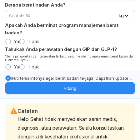
Berapa berat badan Anda?
kg
Apakah Anda berminat program manajemen berat
badan?
Ya
Tidak
Tahukah Anda perawatan dengan GIP dan GLP-1?
*Jenis pengobatan dan perawatan terbaru yang membantu manajemen berat badan dan
Diabetes Tipe 2
Ya
Tidak
Ikuti terus infonya agar berat badan terjaga: Dapatkan update
dari pakar mengenai dukungan dan perawatan berat badan
Hitung
langsung ke inbox Anda.
Catatan
Hello Sehat tidak menyediakan saran medis,
diagnosis, atau perawatan. Selalu konsultasikan
dengan ahli kesehatan profesional untuk