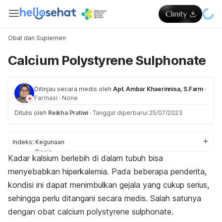
Obat dan Suplemen
Calcium Polystyrene Sulphonate
Ditinjau secara medis oleh
Apt. Ambar Khaerinnisa, S.Farm
·
Farmasi
·
None
Ditulis oleh
Reikha Pratiwi
·
Tanggal diperbarui 25/07/2023
Indeks:
Kegunaan
Dosis
Kadar kalsium berlebih di dalam tubuh bisa
Aturan pakai
menyebabkan hiperkalemia. Pada beberapa penderita,
Efek samping
Peringatan dan perhatian
kondisi ini dapat menimbulkan gejala yang cukup serius,
Efek pada ibu hamil dan menyusui
sehingga perlu ditangani secara medis. Salah satunya
Interaksi
dengan obat
c
alcium polystyrene sulphonate
.