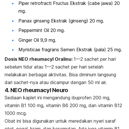
Piper retrofracti Fructus Ekstrak (cabe jawa) 20
mg.
Panax ginseng Ekstrak (ginseng) 20 mg.
Peppermint Oil 20 mg.
Ginger Oil 9,9 mg.
Myristicae fragrans Semen Ekstrak (pala) 25 mg.
Dosis NEO rheumacyl Oralinu:
1—2
sachet
per hari
sebelum tidur atau 1—2
sachet
per hari setelah
melakukan berbagai aktivitas. Bisa diminum langsung
dari
sachet
-nya atau dicampur dengan 50 ml air.
4. NEO rheumacyl Neuro
Sediaan kaplet ini mengandung ibuprofen 200 mg,
vitamin B1 100 mg, vitamin B6 200 mg, dan vitamin B12
1000 mcg.
Obat ini bisa digunakan untuk meredakan nyeri saraf
otot, pegal, kram, dan kesemutan. Ada juga vitamin B1,