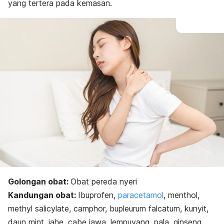
yang tertera pada kemasan.
Golongan obat:
Obat pereda nyeri
Kandungan obat:
Ibuprofen,
paracetamol
, menthol,
methyl salicylate, camphor,
bupleurum falcatum
, kunyit,
daun mint, jahe, cabe jawa, lempuyang, pala, ginseng,