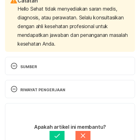
Catatan
Hello Sehat tidak menyediakan saran medis,
diagnosis, atau perawatan. Selalu konsultasikan
dengan ahli kesehatan profesional untuk
mendapatkan jawaban dan penanganan masalah
kesehatan Anda.
SUMBER
Encyclopedia, M., & overdose, A. (2023). 
Acetaminophen overdose: MedlinePlus Medical 
RIWAYAT PENGERJAAN
Encyclopedia. Retrieved 31 August 2023, from 
https://medlineplus.gov/ency/article/002598.htm
Versi Terbaru
Encyclopedia, M., & overdose, I. (2023). Ibuprofen 
12/09/2023
overdose: MedlinePlus Medical Encyclopedia. 
Ditulis oleh 
Reikha Pratiwi
Apakah artikel ini membantu?
Retrieved 31 August 2023, from 
Ditinjau secara medis oleh
Apt. Ambar Khaerinnisa, 
https://medlineplus.gov/ency/article/002655.htm
S.Farm