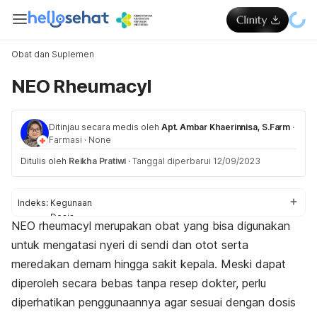
Obat dan Suplemen
NEO Rheumacyl
Ditinjau secara medis oleh
Apt. Ambar Khaerinnisa, S.Farm
·
Farmasi
·
None
Ditulis oleh
Reikha Pratiwi
·
Tanggal diperbarui 12/09/2023
Indeks:
Kegunaan
Dosis
NEO rheumacyl merupakan obat yang bisa digunakan
Aturan pakai
untuk mengatasi nyeri di sendi dan otot serta
Efek samping
Efek pada ibu hamil dan menyusui
meredakan demam hingga sakit kepala. Meski dapat
Interaksi obat
diperoleh secara bebas tanpa resep dokter, perlu
diperhatikan penggunaannya agar sesuai dengan dosis