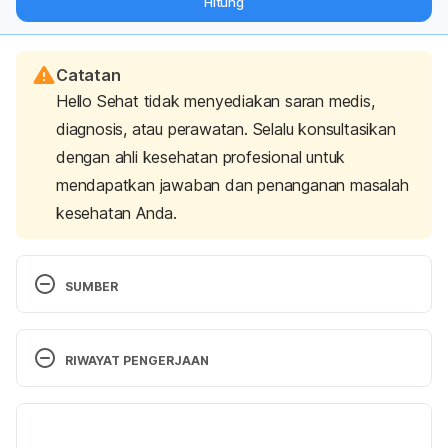
Hitung
langsung ke inbox Anda.
Catatan
Hello Sehat tidak menyediakan saran medis,
diagnosis, atau perawatan. Selalu konsultasikan
dengan ahli kesehatan profesional untuk
mendapatkan jawaban dan penanganan masalah
kesehatan Anda.
SUMBER
Kombiglyze XR. 
http://www.mims.com/indonesia/drug/info/kombigly
RIWAYAT PENGERJAAN
ze%20xr/kombiglyze%20xr?type=brief&lang=id. 
Diakses 26 Juli 2018.
Versi Terbaru
Kombiglyze XR. 
05/09/2024