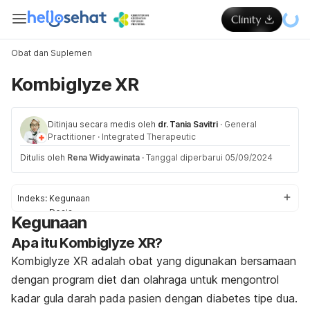
Obat dan Suplemen
Kombiglyze XR
Ditinjau secara medis oleh
dr. Tania Savitri
·
General
Practitioner
·
Integrated Therapeutic
Ditulis oleh
Rena Widyawinata
·
Tanggal diperbarui 05/09/2024
Indeks:
Kegunaan
Dosis
Kegunaan
Efek Samping
Apa itu Kombiglyze XR?
Peringatan dan Pencegahan
Interaksi Obat
Kombiglyze XR adalah obat yang digunakan bersamaan
Overdosis
dengan program diet dan olahraga untuk mengontrol
kadar gula darah pada pasien dengan diabetes tipe dua.