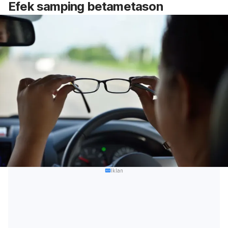
Efek samping betametason
Iklan