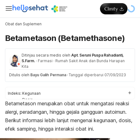
Obat dan Suplemen
Betametason (Betamethasone)
Ditinjau secara medis oleh
Apt. Seruni Puspa Rahadianti,
S.Farm.
·
Farmasi
·
Rumah Sakit Anak dan Bunda Harapan
Kita
Ditulis oleh
Bayu Galih Permana
·
Tanggal diperbarui 07/09/2023
Indeks:
Kegunaan
Dosis
Betametason merupakan obat untuk mengatasi reaksi
Aturan pakai
alergi, peradangan, hingga gejala gangguan autoimun.
Efek samping
Peringatan dan perhatian
Berikut informasi lebih lanjut mengenai kegunaan, dosis,
Efek pada ibu hamil dan menyusui
efek samping, hingga interaksi obat ini.
Interaksi