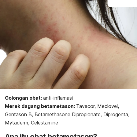
Golongan obat:
a
nti-inflamasi
Merek dagang betametason:
Tavacor, Meclovel,
Gentason B, Betamethasone Dipropionate, Diprogenta,
Mytaderm, Celestamine
Apa itu obat betametason?