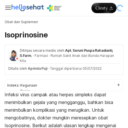
Obat dan Suplemen
Isoprinosine
Ditinjau secara medis oleh
Apt. Seruni Puspa Rahadianti,
S.Farm.
·
Farmasi
·
Rumah Sakit Anak dan Bunda Harapan
Kita
Ditulis oleh
Aprinda Puji
·
Tanggal diperbarui 05/07/2022
Indeks:
Kegunaan
Dosis
Infeksi virus campak atau herpes simpleks dapat
Aturan pakai
menimbulkan gejala yang mengganggu, bahkan bisa
Efek samping
Peringatan dan perhatian
menimbulkan komplikasi yang merugikan. Untuk
Efek pada ibu hamil dan menyusui
mengobatinya, dokter mungkin meresepkan obat
Interaksi obat
Isoprinosine. Berikut adalah ulasan lengkap mengenai