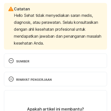
Catatan
Hello Sehat tidak menyediakan saran medis,
diagnosis, atau perawatan. Selalu konsultasikan
dengan ahli kesehatan profesional untuk
mendapatkan jawaban dan penanganan masalah
kesehatan Anda.
SUMBER
Griseofulvin 250 Mg Tablet. Retrieved 27 August 
2019, from 
https://www.webmd.com/drugs/2/drug-
RIWAYAT PENGERJAAN
52769/griseofulvin-oral/details
Versi Terbaru
Multum, C. (2018). Griseofulvin Uses, Side Effects & 
Warnings – Drugs.com. Retrieved 27 August 2019, 
12/03/2024
from 
https://www.drugs.com/mtm/griseofulvin.html
Ditulis oleh 
Annisa Hapsari
Apakah artikel ini membantu?