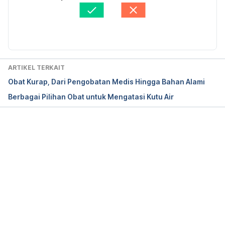
Ditinjau secara medis oleh
dr. Damar Upahita
Griseofulvin: MedlinePlus Drug Information. (2017). 
Diperbarui oleh: 
Abduraafi Andrian
Retrieved 27 August 2019, from 
https://medlineplus.gov/druginfo/meds/a682295.ht
ml
ARTIKEL TERKAIT
Obat Kurap, Dari Pengobatan Medis Hingga Bahan Alami
Berbagai Pilihan Obat untuk Mengatasi Kutu Air
Memuat...