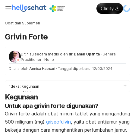
Obat dan Suplemen
Grivin Forte
Ditinjau secara medis oleh
dr. Damar Upahita
·
General
Practitioner
·
None
Ditulis oleh
Annisa Hapsari
·
Tanggal diperbarui 12/03/2024
Indeks:
Kegunaan
Dosis
Kegunaan
Efek Samping
Untuk apa grivin forte digunakan?
Peringatan & Pencegahan
Interaksi
Grivin forte adalah obat minum tablet yang mengandung
Overdosis
500 miligram (mg)
griseofulvin
, yaitu obat antijamur yang
bekerja dengan cara menghentikan pertumbuhan jamur.