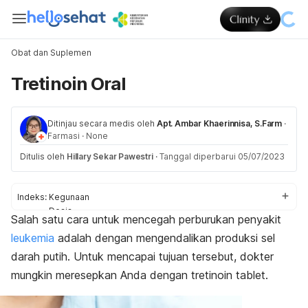
Obat dan Suplemen
Tretinoin Oral
Ditinjau secara medis oleh
Apt. Ambar Khaerinnisa, S.Farm
·
Farmasi
·
None
Ditulis oleh
Hillary Sekar Pawestri
·
Tanggal diperbarui 05/07/2023
Indeks:
Kegunaan
Dosis
Salah satu cara untuk mencegah perburukan penyakit
Aturan pakai
leukemia
adalah dengan mengendalikan produksi sel
Efek samping
Peringatan dan perhatian
darah putih. Untuk mencapai tujuan tersebut, dokter
Efek pada ibu hamil dan menyusui
mungkin meresepkan Anda dengan tretinoin tablet.
Interaksi obat