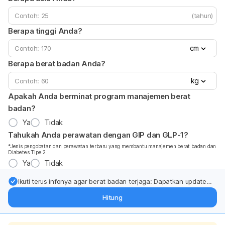
(tahun)
Berapa tinggi Anda?
cm
Berapa berat badan Anda?
kg
Apakah Anda berminat program manajemen berat
badan?
Ya
Tidak
Tahukah Anda perawatan dengan GIP dan GLP-1?
*Jenis pengobatan dan perawatan terbaru yang membantu manajemen berat badan dan
Diabetes Tipe 2
Ya
Tidak
Ikuti terus infonya agar berat badan terjaga: Dapatkan update
dari pakar mengenai dukungan dan perawatan berat badan
Hitung
langsung ke inbox Anda.