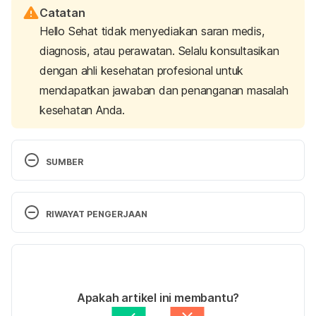
Catatan
Hello Sehat tidak menyediakan saran medis,
diagnosis, atau perawatan. Selalu konsultasikan
dengan ahli kesehatan profesional untuk
mendapatkan jawaban dan penanganan masalah
kesehatan Anda.
SUMBER
Tretinoin 10mg soft capsules – Patient information 
leaflet (PIL) – (emc)
. (n.d.). electronic medicines 
RIWAYAT PENGERJAAN
compendium (emc). Retrieved 08 June 2023 from 
https://www.medicines.org.uk/emc/product/2535/pi
Versi Terbaru
l
.
05/07/2023
These highlights do not include all the information 
Ditulis oleh 
Hillary Sekar Pawestri
Apakah artikel ini membantu?
needed to use TRETINOIN capsules safely and 
Ditinjau secara medis oleh
Apt. Ambar Khaerinnisa, 