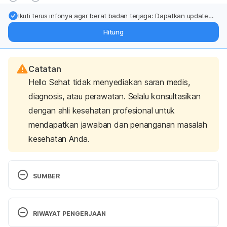
Ikuti terus infonya agar berat badan terjaga: Dapatkan update
dari pakar mengenai dukungan dan perawatan berat badan
Hitung
langsung ke inbox Anda.
Catatan
Hello Sehat tidak menyediakan saran medis,
diagnosis, atau perawatan. Selalu konsultasikan
dengan ahli kesehatan profesional untuk
mendapatkan jawaban dan penanganan masalah
kesehatan Anda.
SUMBER
http://www.mims.com/India/drug/info/cimetropium%
20bromide/ diakses pada 1 Agustus 2018
RIWAYAT PENGERJAAN