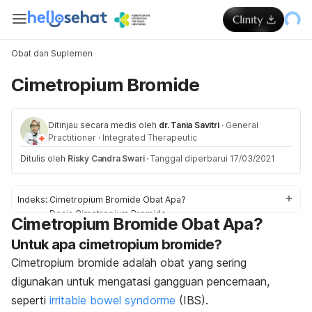
Obat dan Suplemen
Cimetropium Bromide
Ditinjau secara medis oleh
dr. Tania Savitri
·
General
Practitioner
·
Integrated Therapeutic
Ditulis oleh
Risky Candra Swari
·
Tanggal diperbarui 17/03/2021
Indeks:
Cimetropium Bromide Obat Apa?
Dosis Cimetropium Bromide
Cimetropium Bromide Obat Apa?
Efek samping Cimetropium Bromide
Untuk apa cimetropium bromide?
Peringatan dan Perhatian Obat Cimetropium Bromide
Interaksi Obat Cimetropium Bromide
Cimetropium bromide adalah obat yang sering
Overdosis Cimetropium Bromide
digunakan untuk mengatasi gangguan pencernaan,
seperti
irritable bowel syndorme
(IBS).