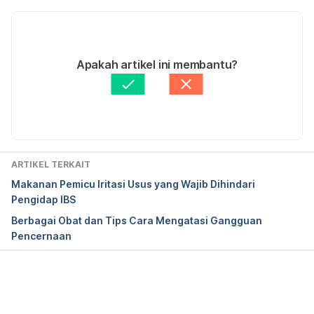
https://www.drugbank.ca/drugs/DB09271 diakses 
Versi Terbaru
pada 1 Agustus 2018
17/03/2021
Ditulis oleh 
Risky Candra Swari
Apakah artikel ini membantu?
Ditinjau secara medis oleh
dr. Tania Savitri
Diperbarui oleh: 
Nanda Saputri
ARTIKEL TERKAIT
Makanan Pemicu Iritasi Usus yang Wajib Dihindari
Pengidap IBS
Berbagai Obat dan Tips Cara Mengatasi Gangguan
Pencernaan
Memuat...