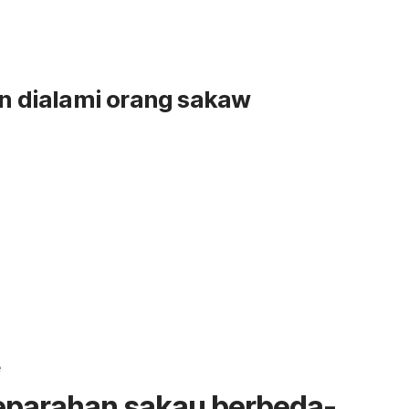
an dialami orang sakaw
e
eparahan sakau berbeda-