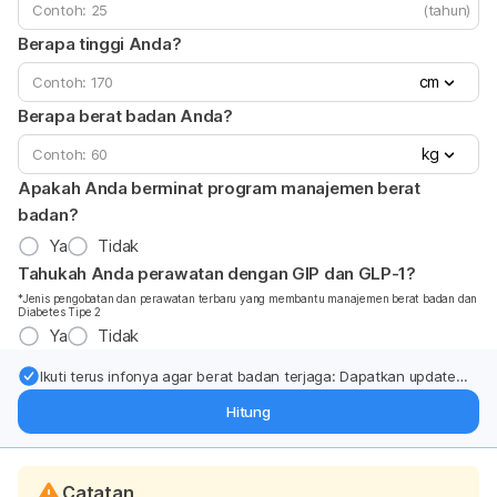
(tahun)
Berapa tinggi Anda?
cm
Berapa berat badan Anda?
kg
Apakah Anda berminat program manajemen berat
badan?
Ya
Tidak
Tahukah Anda perawatan dengan GIP dan GLP-1?
*Jenis pengobatan dan perawatan terbaru yang membantu manajemen berat badan dan
Diabetes Tipe 2
Ya
Tidak
Ikuti terus infonya agar berat badan terjaga: Dapatkan update
dari pakar mengenai dukungan dan perawatan berat badan
Hitung
langsung ke inbox Anda.
Catatan