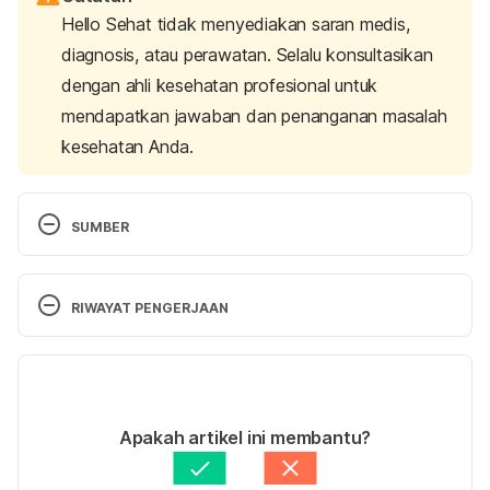
Hello Sehat tidak menyediakan saran medis,
diagnosis, atau perawatan. Selalu konsultasikan
dengan ahli kesehatan profesional untuk
mendapatkan jawaban dan penanganan masalah
kesehatan Anda.
SUMBER
Edwards, Z., Nagali, S. 
Streptokinase
. Treasure 
RIWAYAT PENGERJAAN
Island (FL): StatPearls Publishing.
Versi Terbaru
07/09/2023
Aslanabadi, N., Safaie, N., Talebi, F., Dousti, S., & 
Ditulis oleh 
Ilham Fariq Maulana
Apakah artikel ini membantu?
Entezari-Maleki, T. (2018). The Streptokinase 
Ditinjau secara medis oleh
Apt. Seruni Puspa 
Therapy Complications and its Associated Risk 
Rahadianti, S.Farm.