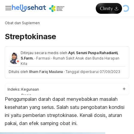
Obat dan Suplemen
Streptokinase
Ditinjau secara medis oleh
Apt. Seruni Puspa Rahadianti,
S.Farm.
·
Farmasi
·
Rumah Sakit Anak dan Bunda Harapan
Kita
Ditulis oleh
Ilham Fariq Maulana
·
Tanggal diperbarui 07/09/2023
Indeks:
Kegunaan
Dosis
Penggumpalan darah dapat menyebabkan masalah
Aturan pakai
kesehatan yang serius. Salah satu pengobatan kondisi
Efek samping
Peringatan dan perhatian
ini yaitu pemberian streptokinase. Kenali dosis, aturan
Efek pada ibu hamil dan menyusui
pakai, dan efek samping obat ini.
Interaksi obat