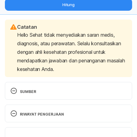
dari pakar mengenai dukungan dan perawatan berat badan
Hitung
langsung ke inbox Anda.
Catatan
Hello Sehat tidak menyediakan saran medis,
diagnosis, atau perawatan. Selalu konsultasikan
dengan ahli kesehatan profesional untuk
mendapatkan jawaban dan penanganan masalah
kesehatan Anda.
SUMBER
http://www.drugs.com/international/sulpiridee.html
RIWAYAT PENGERJAAN
http://mims.com/VIETNAM/Home/GatewaySubscri
ption/?generic=Sulpiridee
Versi Terbaru