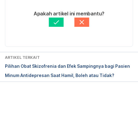
05/09/2024
Ditulis oleh 
Lika Aprilia Samiadi
Apakah artikel ini membantu?
Ditinjau secara medis oleh
dr. Tania Savitri
Diperbarui oleh: 
Abduraafi Andrian
ARTIKEL TERKAIT
Pilihan Obat Skizofrenia dan Efek Sampingnya bagi Pasien
Minum Antidepresan Saat Hamil, Boleh atau Tidak?
Memuat...