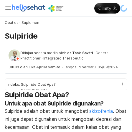
Obat dan Suplemen
Sulpiride
Ditinjau secara medis oleh
dr. Tania Savitri
·
General
Practitioner
·
Integrated Therapeutic
Ditulis oleh
Lika Aprilia Samiadi
·
Tanggal diperbarui 05/09/2024
Indeks:
Sulpiride Obat Apa?
Dosis Sulpiride
Sulpiride Obat Apa?
Efek samping Sulpiride
Untuk apa obat Sulpiride digunakan?
Peringatan dan Perhatian Obat Sulpiride
Interaksi Obat Sulpiride
Sulpiride adalah obat untuk mengobati
skizofrenia
. Obat
ini juga dapat digunakan untuk mengobati depresi dan
kecemasan. Obat ini termasuk dalam kelas obat yang