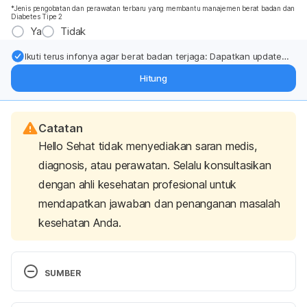
*Jenis pengobatan dan perawatan terbaru yang membantu manajemen berat badan dan
Diabetes Tipe 2
Ya
Tidak
Ikuti terus infonya agar berat badan terjaga: Dapatkan update
dari pakar mengenai dukungan dan perawatan berat badan
Hitung
langsung ke inbox Anda.
Catatan
Hello Sehat tidak menyediakan saran medis,
diagnosis, atau perawatan. Selalu konsultasikan
dengan ahli kesehatan profesional untuk
mendapatkan jawaban dan penanganan masalah
kesehatan Anda.
SUMBER
Bendamustine (Intravena Route). (2022). Retrieved 