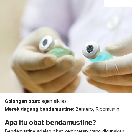
Golongan obat:
agen alkilasi
Merek dagang
bendamustine
:
Bentero, Ribomustin
Apa itu obat
bendamustine
?
Bendamustine
adalah obat kemoterapi yang digunakan