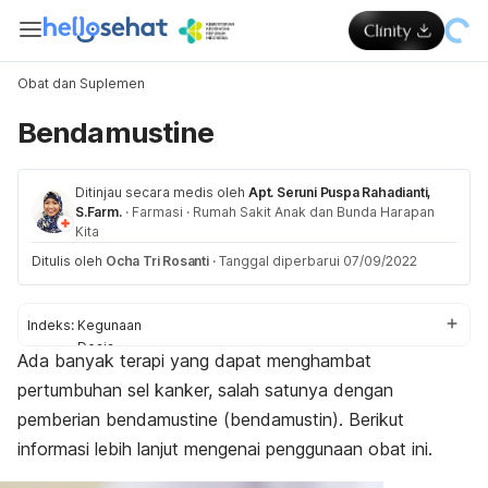
Obat dan Suplemen
Bendamustine
Ditinjau secara medis oleh
Apt. Seruni Puspa Rahadianti,
S.Farm.
·
Farmasi
·
Rumah Sakit Anak dan Bunda Harapan
Kita
Ditulis oleh
Ocha Tri Rosanti
·
Tanggal diperbarui 07/09/2022
Indeks:
Kegunaan
Dosis
Ada banyak terapi yang dapat menghambat
Aturan pakai
pertumbuhan sel kanker, salah satunya dengan
Efek samping
Peringatan dan perhatian
pemberian
bendamustine
(bendamustin). Berikut
Efek pada ibu hamil dan menyusui
informasi lebih lanjut mengenai penggunaan obat ini.
Interaksi obat