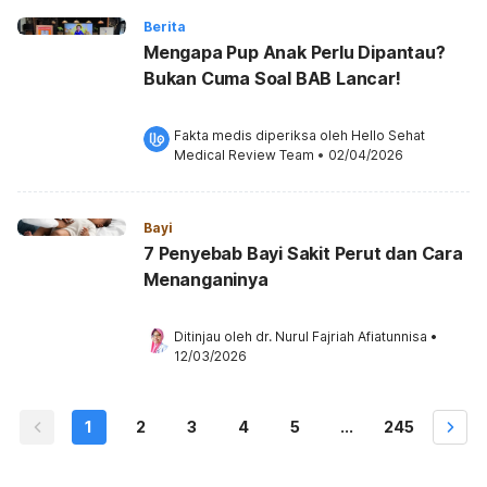
Berita
Mengapa Pup Anak Perlu Dipantau?
Bukan Cuma Soal BAB Lancar!
Fakta medis diperiksa oleh 
Hello Sehat 
Medical Review Team
 •
02/04/2026
Bayi
7 Penyebab Bayi Sakit Perut dan Cara
Menanganinya
Ditinjau oleh 
dr. Nurul Fajriah Afiatunnisa
•
12/03/2026
1
2
3
4
5
...
245