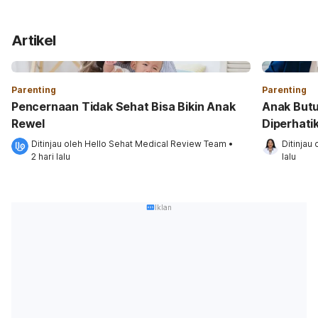
Artikel
Parenting
Parenting
Pencernaan Tidak Sehat Bisa Bikin Anak
Anak Butuh
Rewel
Diperhati
Ditinjau oleh 
Hello Sehat Medical Review Team
•
Ditinjau 
2 hari lalu
lalu
Iklan