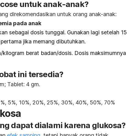
ucose untuk anak-anak?
yang direkomendasikan untuk orang anak-anak:
kemia pada anak
an sebagai dosis tunggal. Gunakan lagi setelah 15
 pertama jika memang dibutuhkan.
ram/kilogram berat badan/dosis. Dosis maksimumnya
bat ini tersedia?
m; Tablet: 4 gm.
2,5%, 5%, 10%, 20%, 25%, 30%, 40%, 50%, 70%
ukosa
ng dapat dialami karena glukosa?
kan
efek samping
, tetapi banyak orang tidak