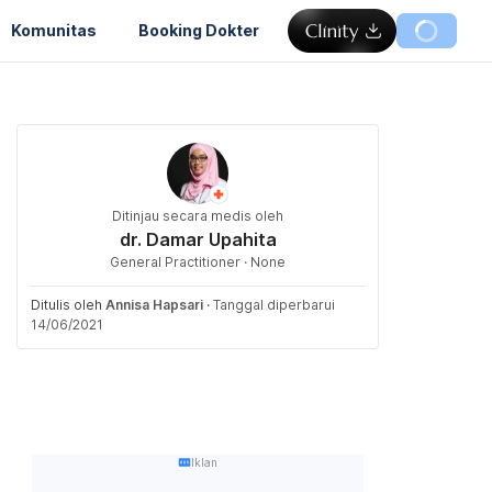
Komunitas
Booking Dokter
Ditinjau secara medis oleh
dr. Damar Upahita
General Practitioner · None
Ditulis oleh
Annisa Hapsari
·
Tanggal diperbarui
14/06/2021
Iklan