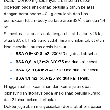
Dosis 400/100 mg sebanyak 2 kali sehari dapat
diberikan pada anak-anak berusia 2 tahun ke atas
dengan berat badan 40 kg atau lebih dan luas
permukaan tubuh (
body surface area
/BSA) lebih dari 1,4
m
2
.
Sementara itu, anak-anak dengan berat badan <25 kg
atau BSA ≤1,4 m
2
yang sudah bisa menelan tablet utuh
bisa mengikuti aturan dosis berikut.
BSA 0,5–<0,8 m
2
:
200/50 mg dua kali sehari.
BSA 0,8–<1,2 m
2
:
300/75 mg dua kali sehari.
BSA 1,2–<1,4 m
2
:
400/100 mg dua kali sehari.
BSA 1,4 m
2
:
500/125 mg dua kali sehari.
Hingga saat ini, keamanan dan kemanjuran obat
lopinavir dan ritonavir pada anak-anak berusia kurang
dari 2 tahun belum ditetapkan.
Dokter juga akan menyesuaikan dosis obat bila pasien