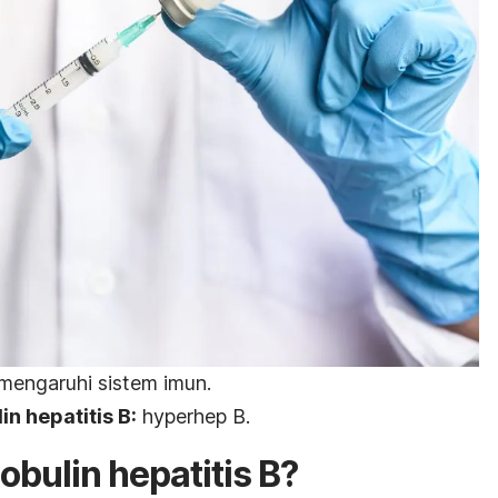
engaruhi sistem imun.
in
hepatitis B:
hyperhep B.
obulin
hepatitis B?