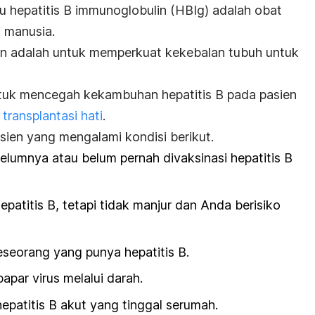
au hepatitis B
immunoglobulin
(HBIg) adalah obat
h manusia.
lin adalah untuk memperkuat kekebalan tubuh untuk
ntuk mencegah kekambuhan hepatitis B pada pasien
r
transplantasi hati
.
asien yang mengalami kondisi berikut.
elumnya atau belum pernah divaksinasi hepatitis B
patitis B, tetapi tidak manjur dan Anda berisiko
eseorang yang punya hepatitis B.
par virus melalui darah.
epatitis B akut yang tinggal serumah.