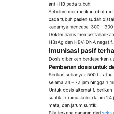
anti-HB pada tubuh.
Sebelum memberikan obat melal
pada tubuh pasien sudah dista
kadarnya mencapai 300 – 300 IU
Dokter harus mempertahankan k
HBsAg dan HBV-DNA negatif.
Imunisasi pasif terha
Dosis diberikan berdasarkan u
Pemberian dosis untuk 
Berikan sebanyak 500 IU atau le
selama 24 – 72 jam hingga 1 m
Untuk dosis alternatif, berika
suntik intramuskuler dalam 24
mata, dan jarum suntik.
Bila terkena paparan dari
seks 