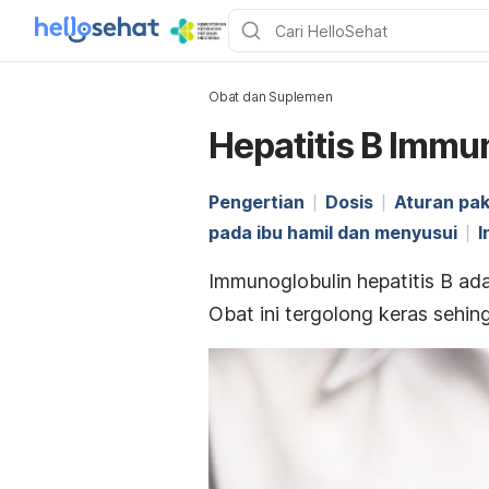
Obat dan Suplemen
Hepatitis B Immu
Pengertian
Dosis
Aturan pak
pada ibu hamil dan menyusui
I
Immunoglobulin
hepatitis B ada
Obat ini tergolong keras sehin