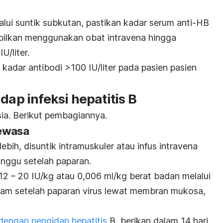
ui suntik subkutan, pastikan kadar serum anti-HB
bilkan menggunakan obat intravena hingga
/liter.
adar antibodi >100 IU/liter pada pasien pasien
dap infeksi hepatitis B
sia. Berikut pembagiannya.
dewasa
bih, disuntik intramuskuler atau infus intravena
inggu setelah paparan.
n 12 – 20 IU/kg atau 0,006 ml/kg berat badan melalui
 jam setelah paparan virus lewat membran mukosa,
dengan pengidap hepatitis
B, berikan dalam 14 hari