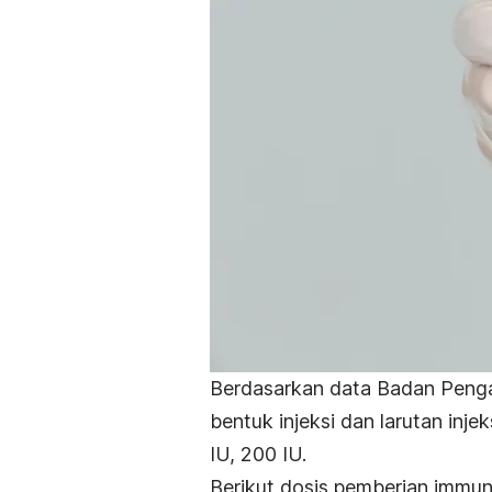
Berdasarkan data
Badan Peng
bentuk injeksi dan larutan inje
IU, 200 IU.
Berikut dosis pemberian
immun