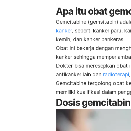
Apa itu obat
gemc
G
emcitabine
(gemsitabin)
adal
kanker
, seperti kanker paru, 
kemih, dan kanker pankeras.
Obat ini bekerja dengan men
kanker sehingga memperlamba
Dokter bisa meresepkan obat i
antikanker lain dan
radioterapi
Gemcitabine
tergolong obat k
memiliki kualifikasi dalam pen
Dosis
gemcitabin