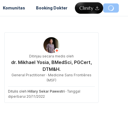
Komunitas
Booking Dokter
Ditinjau secara medis oleh
dr. Mikhael Yosia, BMedSci, PGCert,
DTM&H.
General Practitioner · Medicine Sans Frontières
(MSF)
Ditulis oleh
Hillary Sekar Pawestri
·
Tanggal
diperbarui 20/11/2022