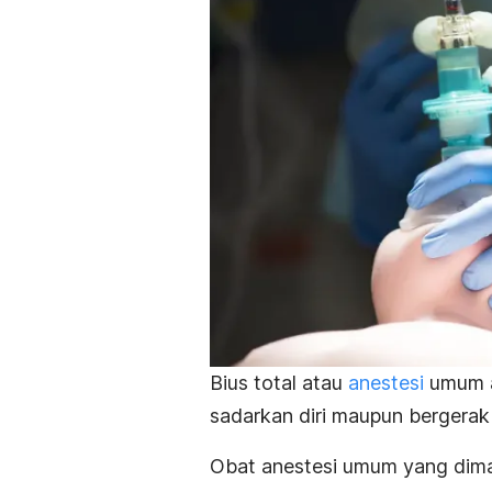
Bius total atau
anestesi
umum a
sadarkan diri maupun bergera
Obat anestesi umum yang dima