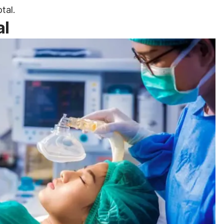
tal.
al