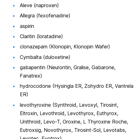
Aleve (naproxen)
Allegra (fexofenadine)
aspirin
Claritin (loratadine)
clonazepam (Klonopin, Klonopin Wafer)
Cymbalta (duloxetine)
gabapentin (Neurontin, Gralise, Gabarone,
Fanatrex)
hydrocodone (Hysingla ER, Zohydro ER, Vantrela
ER)
levothyroxine (Synthroid, Levoxyl, Tirosint,
Eltroxin, Levothroid, Levothyrox, Euthyrox,
Unithroid, Levo-T, Oroxine, L Thyroxine Roche,
Eutroxsig, Novothyrox, Tirosint-Sol, Levotabs,
Levotec, Evotrox)