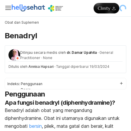
Obat dan Suplemen
Benadryl
Ditinjau secara medis oleh
dr. Damar Upahita
·
General
Practitioner
·
None
Ditulis oleh
Annisa Hapsari
·
Tanggal diperbarui 19/03/2024
Indeks:
Penggunaan
Dosis
Penggunaan
Efek Samping
Apa fungsi benadryl (diphenhydramine)?
Pencegahan & Peringatan
Interaksi
Benadryl adalah obat yang mengandung
Overdosis
diphenhydramine. Obat ini utamanya digunakan untuk
mengobati
bersin
, pilek, mata gatal dan berair, kulit