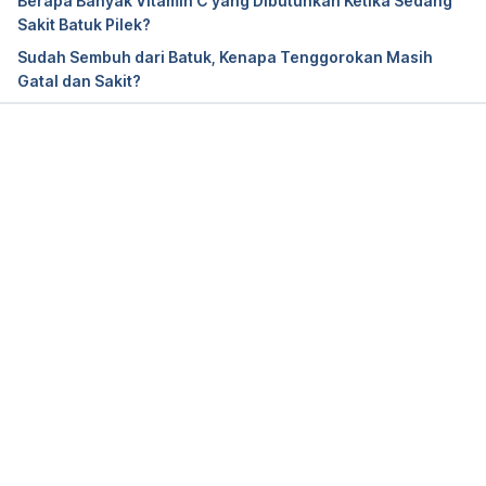
Berapa Banyak Vitamin C yang Dibutuhkan Ketika Sedang
Sakit Batuk Pilek?
Sudah Sembuh dari Batuk, Kenapa Tenggorokan Masih
Gatal dan Sakit?
Memuat...