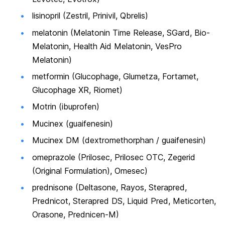
lisinopril (Zestril, Prinivil, Qbrelis)
melatonin (Melatonin Time Release, SGard, Bio-
Melatonin, Health Aid Melatonin, VesPro
Melatonin)
metformin (Glucophage, Glumetza, Fortamet,
Glucophage XR, Riomet)
Motrin (ibuprofen)
Mucinex (guaifenesin)
Mucinex DM (dextromethorphan / guaifenesin)
omeprazole (Prilosec, Prilosec OTC, Zegerid
(Original Formulation), Omesec)
prednisone (Deltasone, Rayos, Sterapred,
Prednicot, Sterapred DS, Liquid Pred, Meticorten,
Orasone, Prednicen-M)