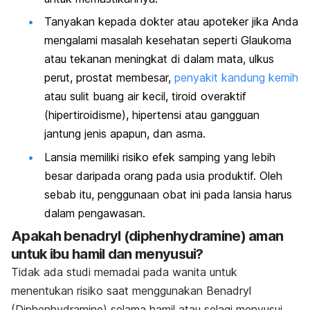
Tanyakan kepada dokter atau apoteker jika Anda
mengalami masalah kesehatan seperti
Glaukoma
atau tekanan meningkat di dalam mata, u
lkus
perut, p
rostat membesar,
penyakit kandung kemih
atau sulit buang air kecil, t
iroid overaktif
(hipertiroidisme), h
ipertensi atau gangguan
jantung jenis apapun, dan a
sma.
Lansia memiliki risiko efek samping yang lebih
besar daripada orang pada usia produktif. Oleh
sebab itu, penggunaan obat ini pada lansia harus
dalam pengawasan.
Apakah benadryl (diphenhydramine) aman
untuk ibu hamil dan menyusui?
Tidak ada studi memadai pada wanita untuk
menentukan risiko saat menggunakan Benadryl
(Diphenhydramine) selama hamil atau selagi menyusui.