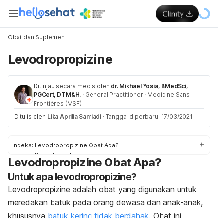
Obat dan Suplemen
Levodropropizine
Ditinjau secara medis oleh
dr. Mikhael Yosia, BMedSci,
PGCert, DTM&H.
·
General Practitioner
·
Medicine Sans
Frontières (MSF)
Ditulis oleh
Lika Aprilia Samiadi
·
Tanggal diperbarui 17/03/2021
Indeks:
Levodropropizine Obat Apa?
Dosis Levodropropizine
Levodropropizine Obat Apa?
Efek samping Levodropropizine
Untuk apa levodropropizine?
Peringatan dan Perhatian Obat Levodropropizine
Interaksi Obat Levodropropizine
Levodropropizine adalah obat yang digunakan untuk
Overdosis Levodropropizine
meredakan batuk pada orang dewasa dan anak-anak,
khususnya
batuk kering tidak berdahak
. Obat ini