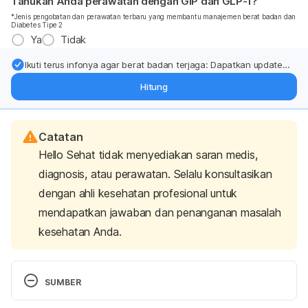
Tahukah Anda perawatan dengan GIP dan GLP-1?
*Jenis pengobatan dan perawatan terbaru yang membantu manajemen berat badan dan
Diabetes Tipe 2
Ya
Tidak
Ikuti terus infonya agar berat badan terjaga: Dapatkan update
dari pakar mengenai dukungan dan perawatan berat badan
Hitung
langsung ke inbox Anda.
Catatan
Hello Sehat tidak menyediakan saran medis,
diagnosis, atau perawatan. Selalu konsultasikan
dengan ahli kesehatan profesional untuk
mendapatkan jawaban dan penanganan masalah
kesehatan Anda.
SUMBER
Zanasi, A., Lanata, L., Fontana, G., Saibene, F., 