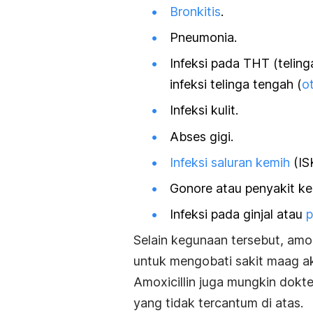
Bronkitis
.
Pneumonia.
Infeksi pada THT (teling
infeksi telinga tengah (
o
Infeksi kulit.
Abses gigi.
Infeksi saluran kemih
(IS
Gonore atau penyakit kel
Infeksi pada ginjal atau
p
Selain kegunaan tersebut,
amok
untuk mengobati sakit maag ak
A
moxicillin juga mungkin dokt
yang tidak tercantum di atas.