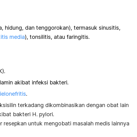
a, hidung, dan tenggorokan), termasuk sinusitis,
titis media
), tonsilitis, atau faringitis.
K).
amin akibat infeksi bakteri.
ielonefritis
.
sisilin
terkadang dikombinasikan dengan obat lain
ibat bakteri
H. pylori
.
er resepkan
untuk mengobati masalah medis lainnya