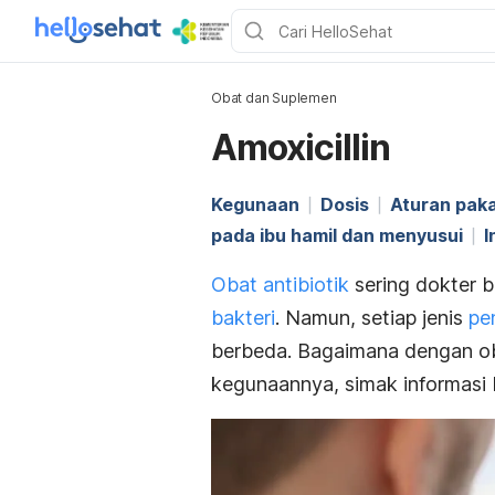
Obat dan Suplemen
Amoxicillin
Kegunaan
Dosis
Aturan paka
pada ibu hamil dan menyusui
I
Obat antibiotik
sering dokter b
bakteri
. Namun, setiap jenis
pe
berbeda. Bagaimana dengan oba
kegunaannya, simak informasi b