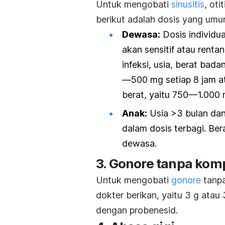
Untuk mengobati
sinusitis
, oti
berikut adalah dosis yang umu
Dewasa:
Dosis individua
akan sensitif atau renta
infeksi, usia, berat bada
—500 mg setiap 8 jam at
berat, yaitu 750—1.000 
Anak:
Usia >3 bulan dan
dalam dosis terbagi. Ber
dewasa.
3. Gonore tanpa komp
Untuk mengobati
gonore
tanpa
dokter berikan, yaitu 3 g ata
dengan probenesid.