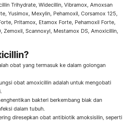
lin Trihydrate, Widecillin, Vibramox, Amoxsan
rte, Yusimox, Mexylin, Pehamoxil, Corsamox 125,
te, Pritamox, Etamox Forte, Pehamoxil Forte,
, Zemoxil, Scannoxyl, Mestamox DS, Amoxicillin,
cillin?
adalah obat yang termasuk ke dalam golongan
ungsi obat amoxicillin adalah untuk mengobati
.
enghentikan bakteri berkembang biak dan
feksi dalam tubuh.
ing diresepkan obat antibiotik amoksisilin, seperti