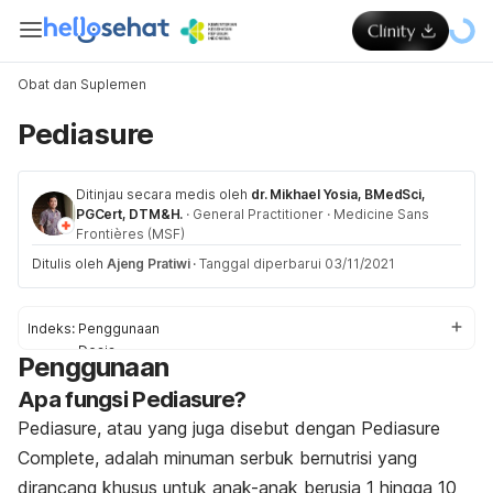
Obat dan Suplemen
Pediasure
Ditinjau secara medis oleh
dr. Mikhael Yosia, BMedSci,
PGCert, DTM&H.
·
General Practitioner
·
Medicine Sans
Frontières (MSF)
Ditulis oleh
Ajeng Pratiwi
·
Tanggal diperbarui 03/11/2021
Indeks:
Penggunaan
Dosis
Penggunaan
Peringatan
Apa fungsi Pediasure?
Efek Samping
Interaksi Obat
Pediasure, atau yang juga disebut dengan Pediasure
Dosis
Complete, adalah minuman serbuk bernutrisi yang
dirancang khusus untuk anak-anak berusia 1 hingga 10