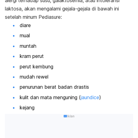
alergi terhadap susu, galaktosemia, atau intoleransi
laktosa, akan mengalami gejala-gejala di bawah ini
setelah minum Pediasure:
diare
mual
muntah
kram perut
perut kembung
mudah rewel
penurunan berat badan drastis
kulit dan mata menguning (
jaundice
)
kejang
Iklan